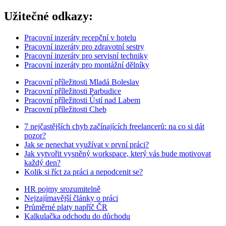
Užitečné odkazy:
Pracovní inzeráty recepční v hotelu
Pracovní inzeráty pro zdravotní sestry
Pracovní inzeráty pro servisní techniky
Pracovní inzeráty pro montážní dělníky
Pracovní příležitosti Mladá Boleslav
Pracovní příležitosti Parbudice
Pracovní příležitosti Ústí nad Labem
Pracovní příležitosti Cheb
7 nejčastějších chyb začínajících freelancerů: na co si dát
pozor?
Jak se nenechat využívat v první práci?
Jak vytvořit vysněný workspace, který vás bude motivovat
každý den?
Kolik si říct za práci a nepodcenit se?
HR pojmy srozumitelně
Nejzajímavější články o práci
Průměrné platy napříč ČR
Kalkulačka odchodu do důchodu