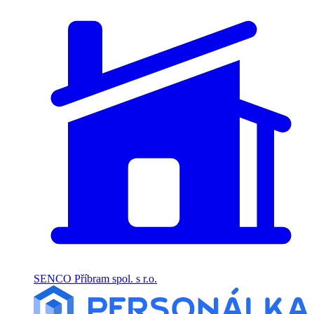
SENCO Příbram spol. s r.o.