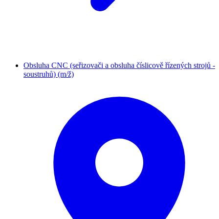
Obsluha CNC (seřizovači a obsluha číslicově řízených strojů -
soustruhů) (m/ž)