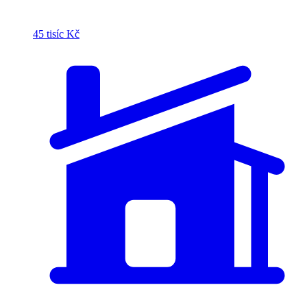
45 tisíc Kč