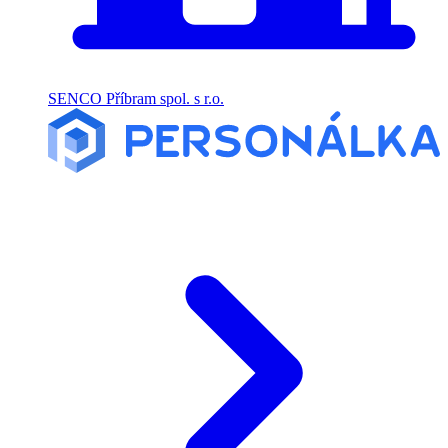
SENCO Příbram spol. s r.o.