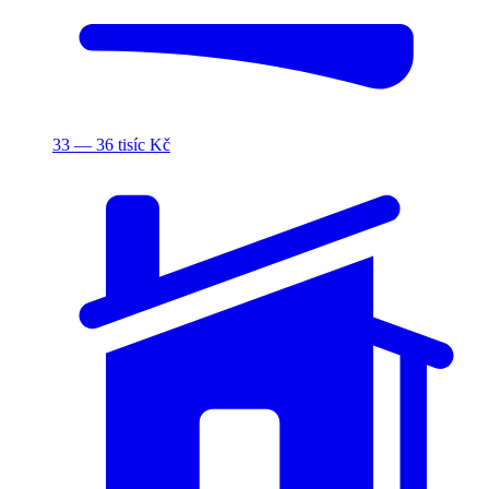
33 — 36 tisíc Kč