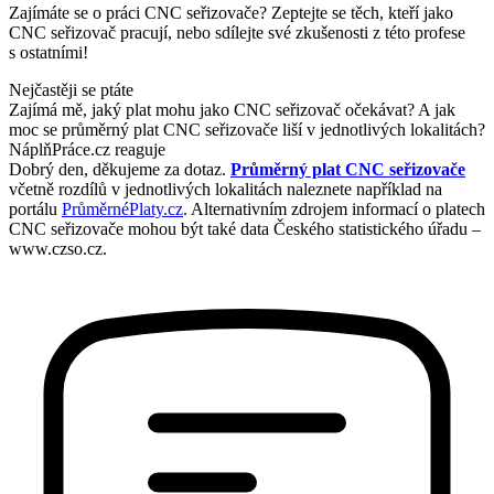
Zajímáte se o práci CNC seřizovače? Zeptejte se těch, kteří jako
CNC seřizovač pracují, nebo sdílejte své zkušenosti z této profese
s ostatními!
Nejčastěji se ptáte
Zajímá mě, jaký plat mohu jako CNC seřizovač očekávat? A jak
moc se průměrný plat CNC seřizovače liší v jednotlivých lokalitách?
NáplňPráce.cz reaguje
Dobrý den, děkujeme za dotaz.
Průměrný plat CNC seřizovače
včetně rozdílů v jednotlivých lokalitách naleznete například na
portálu
PrůměrnéPlaty.cz
. Alternativním zdrojem informací o platech
CNC seřizovače mohou být také data Českého statistického úřadu –
www.czso.cz.