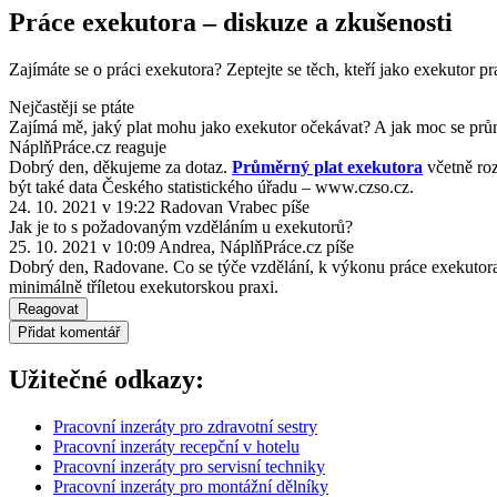
Práce exekutora – diskuze a zkušenosti
Zajímáte se o práci exekutora? Zeptejte se těch, kteří jako exekutor pra
Nejčastěji se ptáte
Zajímá mě, jaký plat mohu jako exekutor očekávat? A jak moc se průmě
NáplňPráce.cz reaguje
Dobrý den, děkujeme za dotaz.
Průměrný plat exekutora
včetně roz
být také data Českého statistického úřadu – www.czso.cz.
24. 10. 2021 v 19:22
Radovan Vrabec
píše
Jak je to s požadovaným vzděláním u exekutorů?
25. 10. 2021 v 10:09
Andrea, NáplňPráce.cz
píše
Dobrý den, Radovane. Co se týče vzdělání, k výkonu práce exekutora 
minimálně tříletou exekutorskou praxi.
Reagovat
Přidat komentář
Užitečné odkazy:
Pracovní inzeráty pro zdravotní sestry
Pracovní inzeráty recepční v hotelu
Pracovní inzeráty pro servisní techniky
Pracovní inzeráty pro montážní dělníky