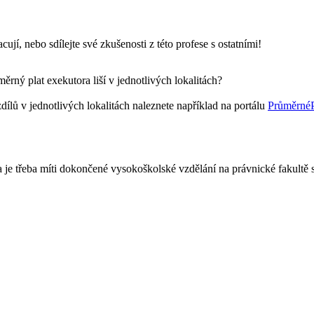
cují, nebo sdílejte své zkušenosti z této profese s ostatními!
rný plat exekutora liší v jednotlivých lokalitách?
dílů v jednotlivých lokalitách naleznete například na portálu
PrůměrnéP
je třeba míti dokončené vysokoškolské vzdělání na právnické fakultě s