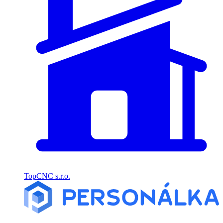
TopCNC s.r.o.