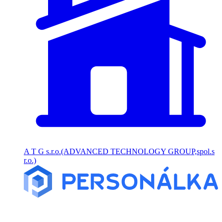
A T G s.r.o.(ADVANCED TECHNOLOGY GROUP,spol.s
r.o.)