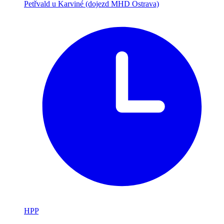
Petřvald u Karviné (dojezd MHD Ostrava)
HPP