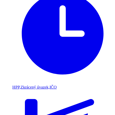
HPP,Zkrácený úvazek,IČO