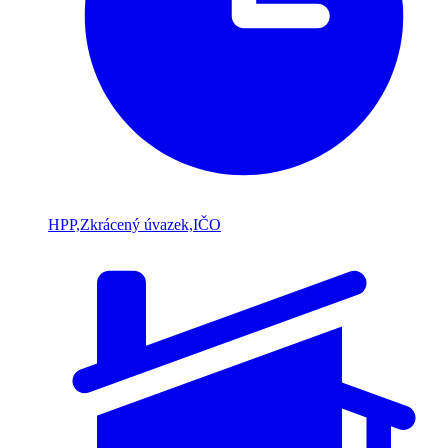
HPP,Zkrácený úvazek,IČO