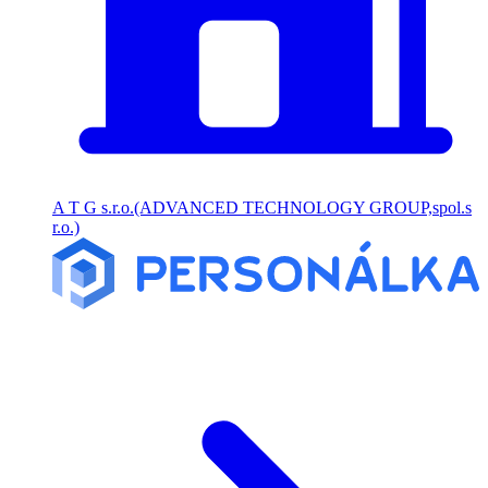
A T G s.r.o.(ADVANCED TECHNOLOGY GROUP,spol.s
r.o.)