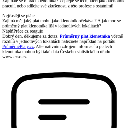
Zajímáte se o práci klenotníka? Zeptejte se těch, kteří jako klenotník
pracují, nebo sdílejte své zkušenosti z této profese s ostatními!
Nejčastěji se ptáte
Zajímá mě, jaký plat mohu jako klenotník očekávat? A jak moc se
průměrný plat klenotníka liší v jednotlivých lokalitách?
NáplňPráce.cz reaguje
Dobrý den, děkujeme za dotaz.
Průměrný plat klenotníka
včetně
rozdílů v jednotlivých lokalitách naleznete například na portálu
PrůměrnéPlaty.cz
. Alternativním zdrojem informací o platech
klenotníka mohou být také data Českého statistického úřadu –
www.czso.cz.