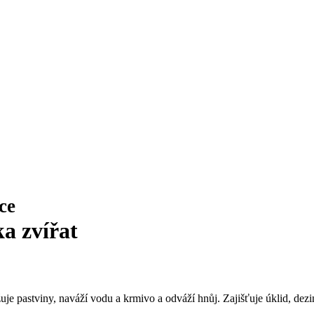
ce
ka zvířat
uje pastviny, naváží vodu a krmivo a odváží hnůj. Zajišťuje úklid, dezinf