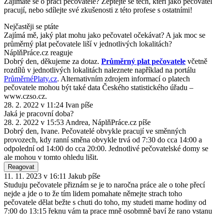
Zajímáte se o práci pečovatele? Zeptejte se těch, kteří jako pečovatel
pracují, nebo sdílejte své zkušenosti z této profese s ostatními!
Nejčastěji se ptáte
Zajímá mě, jaký plat mohu jako pečovatel očekávat? A jak moc se
průměrný plat pečovatele liší v jednotlivých lokalitách?
NáplňPráce.cz reaguje
Dobrý den, děkujeme za dotaz.
Průměrný plat pečovatele
včetně
rozdílů v jednotlivých lokalitách naleznete například na portálu
PrůměrnéPlaty.cz
. Alternativním zdrojem informací o platech
pečovatele mohou být také data Českého statistického úřadu –
www.czso.cz.
28. 2. 2022 v 11:24
Ivan
píše
Jaká je pracovní doba?
28. 2. 2022 v 15:53
Andrea, NáplňPráce.cz
píše
Dobrý den, Ivane. Pečovatelé obvykle pracují ve směnných
provozech, kdy ranní směna obvykle trvá od 7:30 do cca 14:00 a
odpolední od 14:00 do cca 20:00. Jednotlivé pečovatelské domy se
ale mohou v tomto ohledu lišit.
Reagovat
11. 11. 2023 v 16:11
Jakub
píše
Studuju pečovatele přiznám se je to naročna práce ale o tohe přecí
nejde a jde o to že tím lidem pomahate němejte strach toho
pečovatele dělat bežte s chuti do toho, my studeti mame hodiny od
7:00 do 13:15 řeknu vám ta prace mně osobmně baví že rano vstanu