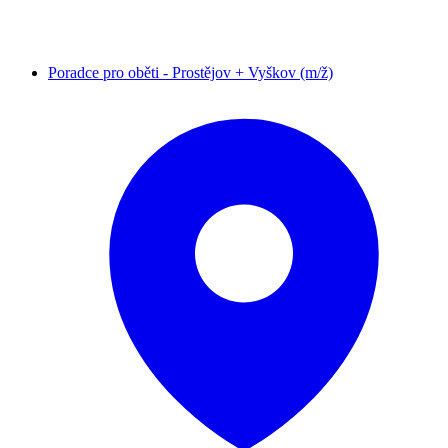
Poradce pro oběti - Prostějov + Vyškov (m/ž)