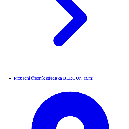
Probační úředník střediska BEROUN (ž/m)