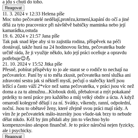
a jdu s chuti do toho.
Reagovat
11. 3. 2024 v 12:33
Helena
píše
Moc toho pečovatelé nedělají,protézu,krmení,kapání do očí a jiné
dělá za tyto pracovnice při návštěvě babičky maminka nebo její
kamarádka,ostuda
19. 6. 2024 v 21:57
Jana
píše
Tak pak snad lépe aby si to zajistila rodina, příspěvek na péči
dostávají, takže hurá na 24 hodinovou šichtu, pečovatelka bude
určitě ráda, že ji využije někdo, kdo její práci oceňuje a opravdu
potřebuje😉💪
21. 10. 2024 v 15:52
Jitka
píše
Přesně, pobírat příspěvky to jo ale starat se o rodiče to nechají na
pečovatelce. Paní by si to měla zkusit, pečovatelka není služka ani
zdravotní sestra jak si někteří myslí, pečují o stařečky kteří jsou
ležící a často váží 2*více než sama pečovatelka, v práci jsou víc než
doma a za tu almužnu...Klobouk dolů, přebalovat a mýt pokakané
prdelky to není práce pro každého a můj velký obdiv a úcta. A když
omarodí kolegyně dělají i za ní. Svátky, víkendy, ranní, odpolední,
noční. Jsou to obětavé ženy, které zřejmě svou práci mají rády. A
vím že je pečovatelek málo-inzeráty jsou všude-tak brzy to nebude
dělat nikdo. Kéž by jim přidali aby jim to všechno bylo
kompenzováno alespon finančně. Je to práce náročná nejen fyzicky,
ale i psychicky.
Reagovat