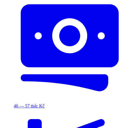
46 — 57 tisíc Kč