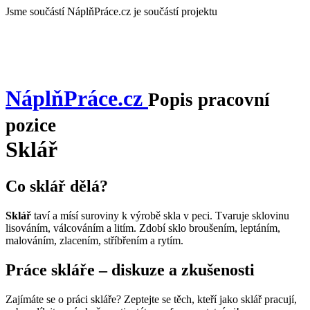
Jsme součástí
NáplňPráce.cz je součástí projektu
NáplňPráce
.cz
Popis pracovní
pozice
Sklář
Co sklář dělá?
Sklář
taví a mísí suroviny k výrobě skla v peci. Tvaruje sklovinu
lisováním, válcováním a litím. Zdobí sklo broušením, leptáním,
malováním, zlacením, stříbřením a rytím.
Práce skláře – diskuze a zkušenosti
Zajímáte se o práci skláře? Zeptejte se těch, kteří jako sklář pracují,