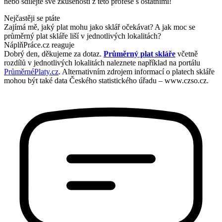
nebo sdílejte své zkušenosti z této profese s ostatními!
Nejčastěji se ptáte
Zajímá mě, jaký plat mohu jako sklář očekávat? A jak moc se
průměrný plat skláře liší v jednotlivých lokalitách?
NáplňPráce.cz reaguje
Dobrý den, děkujeme za dotaz.
Průměrný plat skláře
včetně
rozdílů v jednotlivých lokalitách naleznete například na portálu
PrůměrnéPlaty.cz
. Alternativním zdrojem informací o platech skláře
mohou být také data Českého statistického úřadu – www.czso.cz.