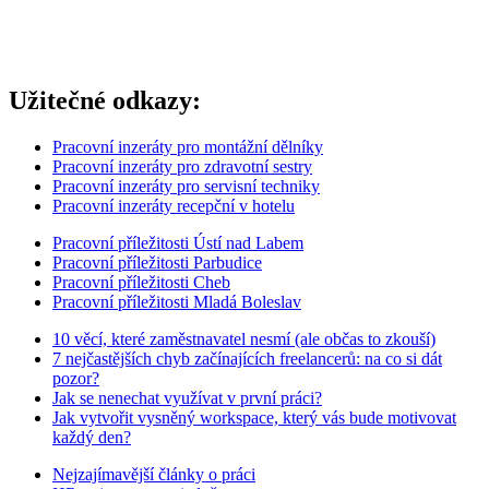
Užitečné odkazy:
Pracovní inzeráty pro montážní dělníky
Pracovní inzeráty pro zdravotní sestry
Pracovní inzeráty pro servisní techniky
Pracovní inzeráty recepční v hotelu
Pracovní příležitosti Ústí nad Labem
Pracovní příležitosti Parbudice
Pracovní příležitosti Cheb
Pracovní příležitosti Mladá Boleslav
10 věcí, které zaměstnavatel nesmí (ale občas to zkouší)
7 nejčastějších chyb začínajících freelancerů: na co si dát
pozor?
Jak se nenechat využívat v první práci?
Jak vytvořit vysněný workspace, který vás bude motivovat
každý den?
Nejzajímavější články o práci