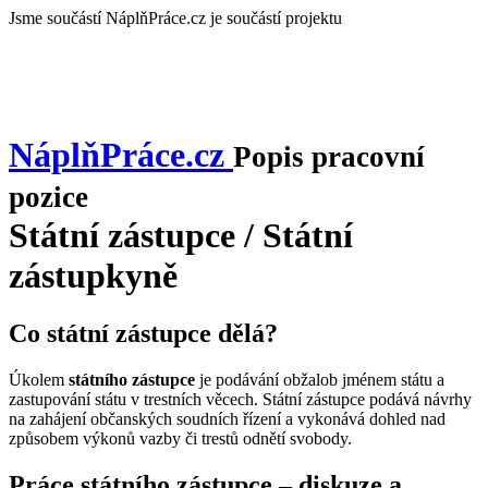
Jsme součástí
NáplňPráce.cz je součástí projektu
NáplňPráce
.cz
Popis pracovní
pozice
Státní zástupce / Státní
zástupkyně
Co státní zástupce dělá?
Úkolem
státního zástupce
je podávání obžalob jménem státu a
zastupování státu v trestních věcech. Státní zástupce podává návrhy
na zahájení občanských soudních řízení a vykonává dohled nad
způsobem výkonů vazby či trestů odnětí svobody.
Práce státního zástupce – diskuze a