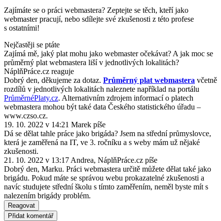
Zajímáte se o práci webmastera? Zeptejte se těch, kteří jako
webmaster pracují, nebo sdílejte své zkušenosti z této profese
s ostatními!
Nejčastěji se ptáte
Zajímá mě, jaký plat mohu jako webmaster očekávat? A jak moc se
průměrný plat webmastera liší v jednotlivých lokalitách?
NáplňPráce.cz reaguje
Dobrý den, děkujeme za dotaz.
Průměrný plat webmastera
včetně
rozdílů v jednotlivých lokalitách naleznete například na portálu
PrůměrnéPlaty.cz
. Alternativním zdrojem informací o platech
webmastera mohou být také data Českého statistického úřadu –
www.czso.cz.
19. 10. 2022 v 14:21
Marek
píše
Dá se dělat tahle práce jako brigáda? Jsem na střední průmyslovce,
která je zaměřená na IT, ve 3. ročníku a s weby mám už nějaké
zkušenosti.
21. 10. 2022 v 13:17
Andrea, NáplňPráce.cz
píše
Dobrý den, Marku. Práci webmastera určitě můžete dělat také jako
brigádu. Pokud máte se správou webu prokazatelné zkušenosti a
navíc studujete střední školu s tímto zaměřením, neměl byste mít s
nalezením brigády problém.
Reagovat
Přidat komentář