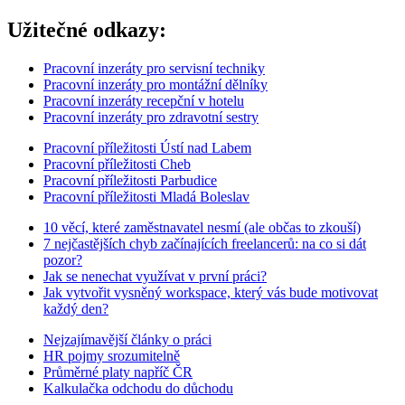
Užitečné odkazy:
Pracovní inzeráty pro servisní techniky
Pracovní inzeráty pro montážní dělníky
Pracovní inzeráty recepční v hotelu
Pracovní inzeráty pro zdravotní sestry
Pracovní příležitosti Ústí nad Labem
Pracovní příležitosti Cheb
Pracovní příležitosti Parbudice
Pracovní příležitosti Mladá Boleslav
10 věcí, které zaměstnavatel nesmí (ale občas to zkouší)
7 nejčastějších chyb začínajících freelancerů: na co si dát
pozor?
Jak se nenechat využívat v první práci?
Jak vytvořit vysněný workspace, který vás bude motivovat
každý den?
Nejzajímavější články o práci
HR pojmy srozumitelně
Průměrné platy napříč ČR
Kalkulačka odchodu do důchodu