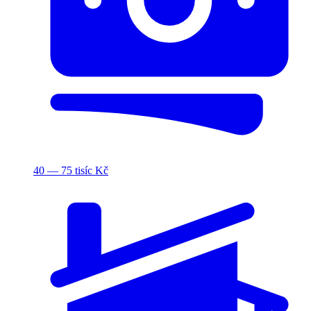
40 — 75 tisíc Kč