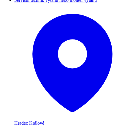
Servisní technik výtahů nebo montér výtahů
Hradec Králové