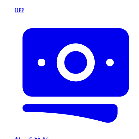
HPP
40 — 50 tisíc Kč