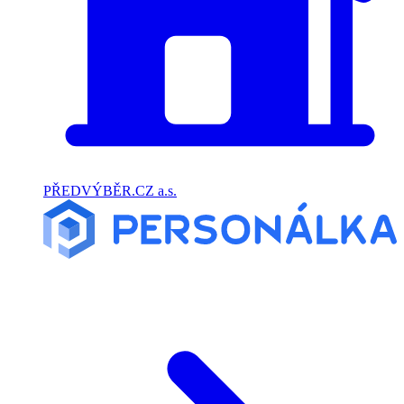
PŘEDVÝBĚR.CZ a.s.