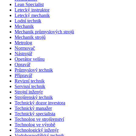
Lean Specialist
Letecký instruktor
Letecký mechanik
Lodní technik
Mechanik
Mechanik průmyslových strojů
Mechanik strojů
Metrolog
Normovač
Nástrojář
Operátor velínu
Opravář
Průmyslový technik
Přípravář
Revizní technik
Servisní technik
Strojní inženýr
Strojírenský technik
Technický dozor investora
Technický manažer
Technický specialista
Technolog ve strojírenství
Technolog ve výrobě
Technologický inženýr
Vodohospodářský technik