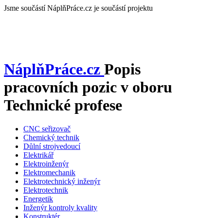
Jsme součástí
NáplňPráce.cz je součástí projektu
NáplňPráce
.cz
Popis
pracovních pozic v oboru
Technické profese
CNC seřizovač
Chemický technik
Důlní strojvedoucí
Elektrikář
Elektroinženýr
Elektromechanik
Elektrotechnický inženýr
Elektrotechnik
Energetik
Inženýr kontroly kvality
Konstruktér